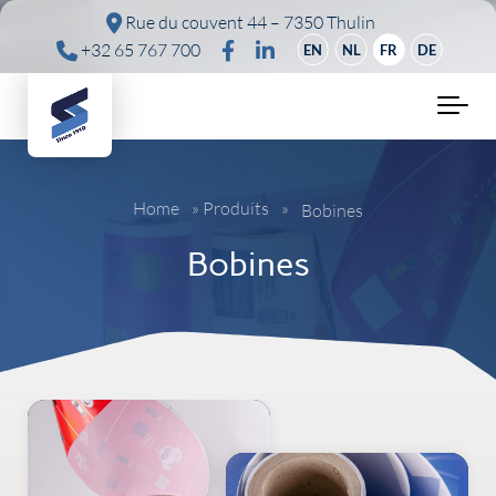
Skip to main content
Rue du couvent 44 – 7350 Thulin
+32 65 767 700
EN
NL
FR
DE
Home
»
Produits
»
Bobines
Bobines