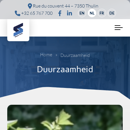
Skip to main content
Rue du couvent 44 – 7350 Thulin
+32 65 767 700
EN
NL
FR
DE
Home
»
Duurzaamheid
Duurzaamheid