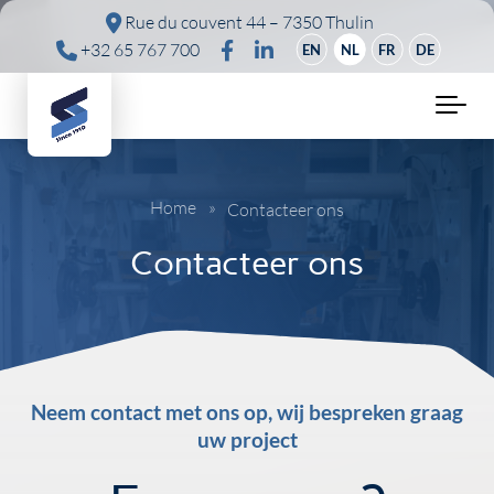
Skip to main content
Rue du couvent 44 – 7350 Thulin
+32 65 767 700
EN
NL
FR
DE
Home
»
Contacteer ons
Contacteer ons
Neem contact met ons op, wij bespreken graag
uw project