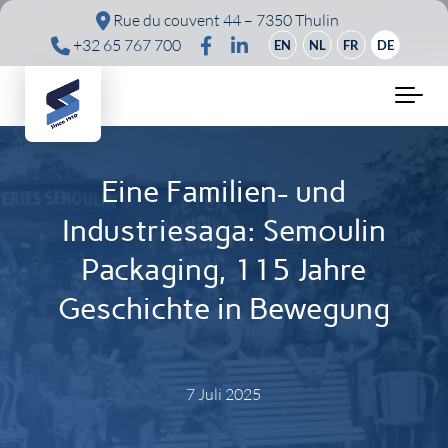
Skip to main content
Rue du couvent 44 – 7350 Thulin
+32 65 767 700
EN
NL
FR
DE
Eine Familien- und
Industriesaga: Semoulin
Packaging, 115 Jahre
Geschichte in Bewegung
7 Juli 2025