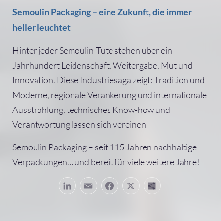
Semoulin Packaging – eine Zukunft, die immer
heller leuchtet
Hinter jeder Semoulin-Tüte stehen über ein
Jahrhundert Leidenschaft, Weitergabe, Mut und
Innovation. Diese Industriesaga zeigt: Tradition und
Moderne, regionale Verankerung und internationale
Ausstrahlung, technisches Know-how und
Verantwortung lassen sich vereinen.
Semoulin Packaging – seit 115 Jahren nachhaltige
Verpackungen… und bereit für viele weitere Jahre!
LinkedIn
Email
Facebook
X
Teilen