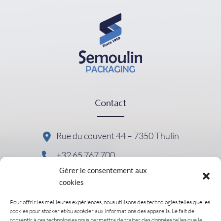
Contact
Rue du couvent 44 – 7350 Thulin
+32 65 767 700
Gérer le consentement aux
cookies
Pour offrir les meilleures expériences, nous utilisons des technologies telles que les
Nützliche Links
cookies pour stocker et/ou accéder aux informations des appareils. Le fait de
consentir à ces technologies nous permettra de traiter des données telles que le