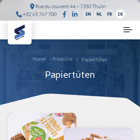
Skip to main content
Rue du couvent 44 – 7350 Thulin
+32 65 767 700
EN
NL
FR
DE
Home
»
Produkte
»
Papiertüten
Papiertüten